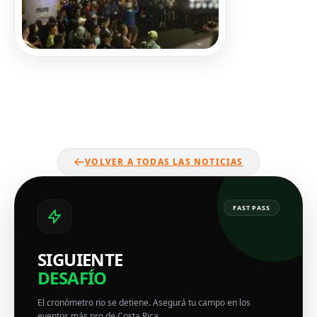
VOLVER A TODAS LAS NOTICIAS
FAST PASS
SIGUIENTE
DESAFÍO
El cronómetro no se detiene. Asegurá tu campo en los
eventos más pro de Costa Rica.