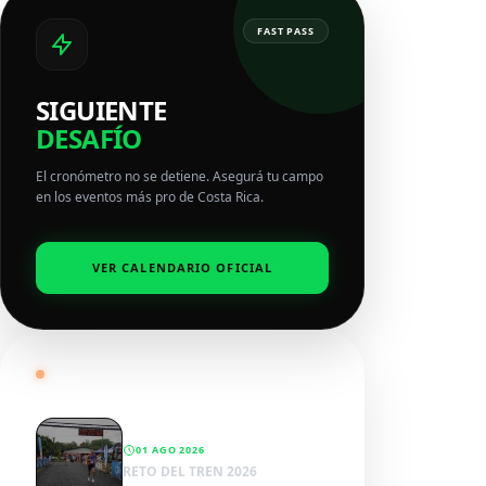
FAST PASS
SIGUIENTE
DESAFÍO
El cronómetro no se detiene. Asegurá tu campo
en los eventos más pro de Costa Rica.
VER CALENDARIO OFICIAL
RADAR SPORTWENS
01 AGO 2026
RETO DEL TREN 2026