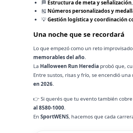
🏁
Estructura de meta y señalización
🎽
Números personalizados y medall
💡
Gestión logística y coordinación 
Una noche que se recordará
Lo que empezó como un reto improvisado 
memorables del año
.
La
Halloween Run Heredia
probó que, cua
Entre sustos, risas y frío, se encendió un
en 2026
.
👉 Si querés que tu evento también cob
al 8580-1000
.
En
SportWENS
, hacemos que cada carrera d