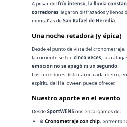
A pesar del
frío intenso, la lluvia consta
corredores
llegaron disfrazados y llenos 
montañas de
San Rafael de Heredia
.
Una noche retadora (y épica)
Desde el punto de vista del cronometraje,
la corriente se fue
cinco veces
, las ráfag
emoción no se apagó ni un segundo
.
Los corredores disfrutaron cada metro, ent
espíritu del Halloween puede ofrecer.
Nuestro aporte en el evento
Desde
SportWENS
nos encargamos de:
⚙️
Cronometraje con chip
, enfrentand