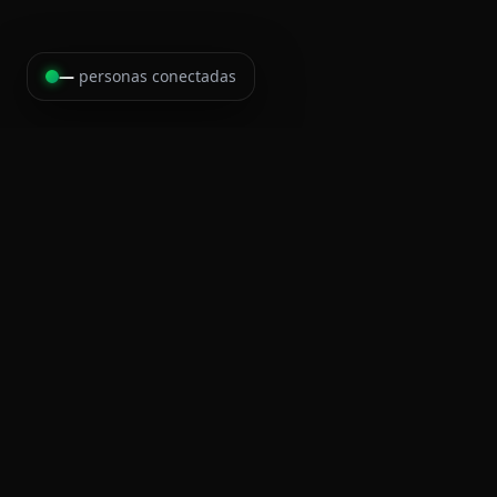
—
personas conectadas
Cronometraje, inscripciones, medallas, camisetas y 
para eventos deportivos en Costa Rica.