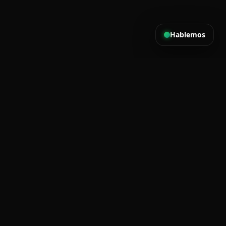
Hablemos
N
ades. Sin spam.
CORREO