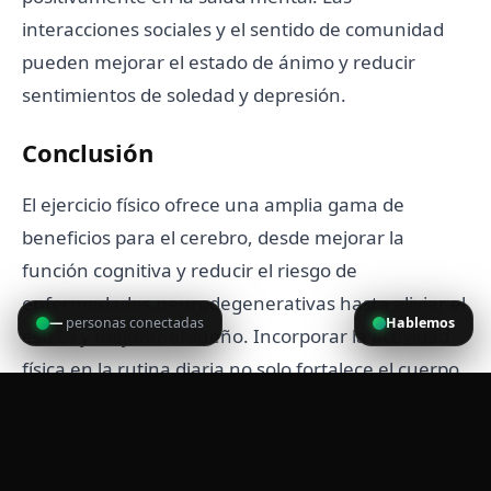
interacciones sociales y el sentido de comunidad
pueden mejorar el estado de ánimo y reducir
sentimientos de soledad y depresión.
Conclusión
El ejercicio físico ofrece una amplia gama de
beneficios para el cerebro, desde mejorar la
función cognitiva y reducir el riesgo de
enfermedades neurodegenerativas hasta aliviar el
—
personas conectadas
Hablemos
estrés y mejorar el sueño. Incorporar la actividad
física en la rutina diaria no solo fortalece el cuerpo,
sino que también potencia la salud mental,
contribuyendo a una vida más plena y saludable.
Visto:
381