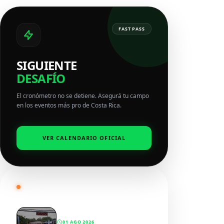
FAST PASS
SIGUIENTE
DESAFÍO
El cronómetro no se detiene. Asegurá tu campo
en los eventos más pro de Costa Rica.
VER CALENDARIO OFICIAL
RADAR SPORTWENS
01 AGO 2026