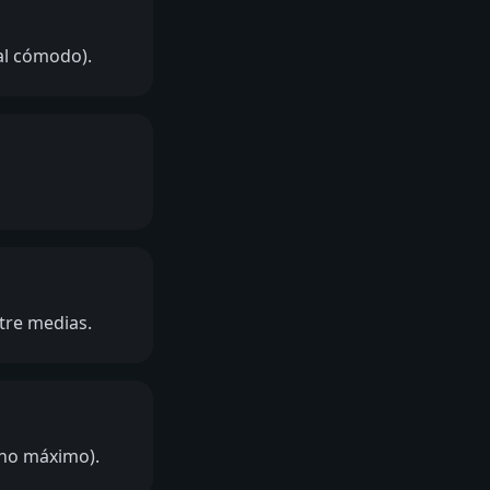
al cómodo).
ntre medias.
 no máximo).