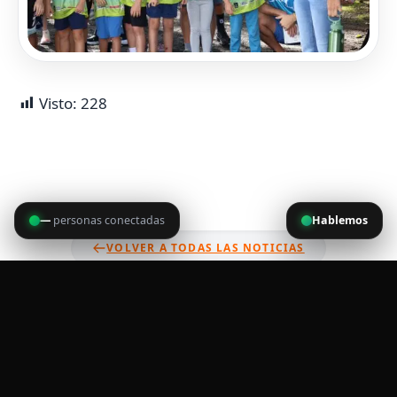
Visto:
228
—
personas conectadas
Hablemos
VOLVER A TODAS LAS NOTICIAS
FAST PASS
SIGUIENTE
DESAFÍO