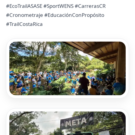
#EcoTrailASASE #SportWENS #CarrerasCR
#Cronometraje #EducaciónConPropósito
#TrailCostaRica