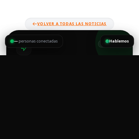
VOLVER A TODAS LAS NOTICIAS
—
personas conectadas
Hablemos
FAST PASS
SIGUIENTE
DESAFÍO
El cronómetro no se detiene. Asegurá tu campo en los
eventos más pro de Costa Rica.
VER CALENDARIO OFICIAL