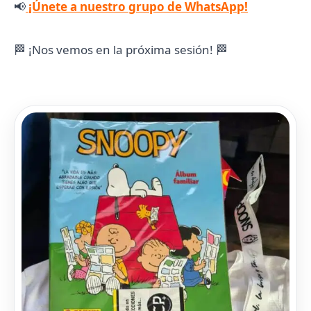
📢
¡Únete a nuestro grupo de WhatsApp!
🏁 ¡Nos vemos en la próxima sesión! 🏁