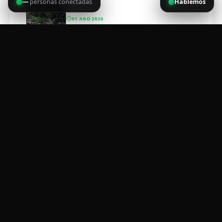
—
personas conectadas
Hablemos
01 AGO 2026
RETO CABUYA 2026
Cronometraje, inscripciones, medallas, camisetas y logística
para eventos deportivos en Costa Rica.
BOLETÍN SPORTWENS