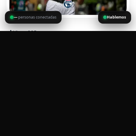
—
personas conectadas
Hablemos
Visto:
285
VOLVER A TODAS LAS NOTICIAS
FAST PASS
SIGUIENTE
DESAFÍO